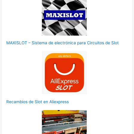
MAXISLOT – Sistema de electrónica para Circuitos de Slot
Recambios de Slot en Aliexpress