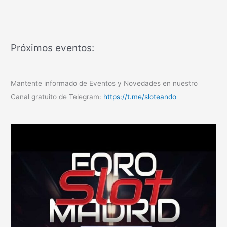
Próximos eventos:
Mantente informado de Eventos y Novedades en nuestro
Canal gratuito de Telegram:
https://t.me/sloteando