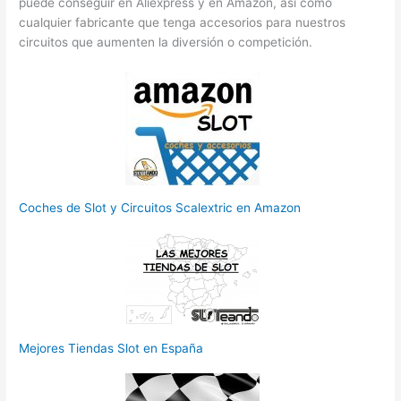
puede conseguir en Aliexpress y en Amazon, así como
cualquier fabricante que tenga accesorios para nuestros
circuitos que aumenten la diversión o competición.
Coches de Slot y Circuitos Scalextric en Amazon
Mejores Tiendas Slot en España