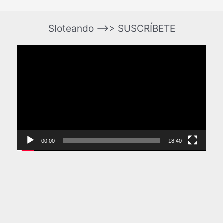
Sloteando –>> SUSCRÍBETE
Reproductor
de
vídeo
00:00
18:40