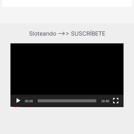
–
Sistema
de
electrónica
para
Sloteando –>> SUSCRÍBETE
Circuitos
de
Reproductor
Slot
de
vídeo
00:00
18:40