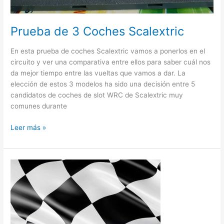
Prueba de 3 Coches Scalextric
En esta prueba de coches Scalextric vamos a ponerlos en el
circuito y ver una comparativa entre ellos para saber cuál nos
da mejor tiempo entre las vueltas que vamos a dar. La
elección de estos 3 modelos ha sido una decisión entre 5
candidatos de coches de slot WRC de Scalextric muy
comunes durante
Prueba
Leer más »
de
3
Coches
Scalextric