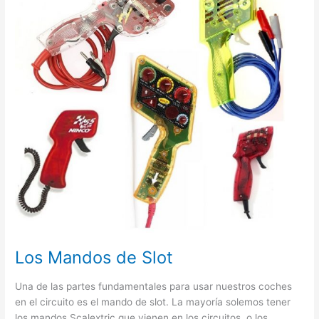
Los Mandos de Slot
Una de las partes fundamentales para usar nuestros coches
en el circuito es el mando de slot. La mayoría solemos tener
los mandos Scalextric que vienen en los circuitos, o los